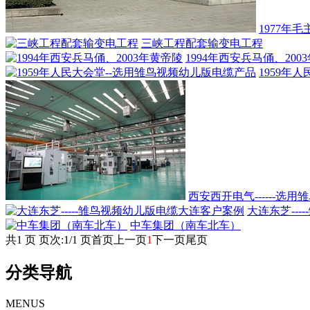
1977年
三峡工程配套输变电工程
1994年西安兵马俑、20
1959年
西安西开电气------选
大连东芝--
中车集团（南车北车）
共1 页 页次:1/1 页
首页
上一页
1
下一页
尾页
分类导航
MENUS