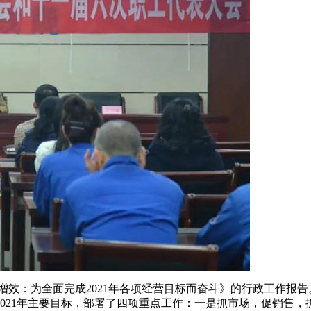
：为全面完成2021年各项经营目标而奋斗》的行政工作报告
1年主要目标，部署了四项重点工作：一是抓市场，促销售，抓