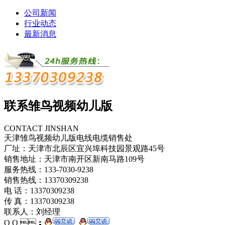
公司新闻
行业动态
最新消息
联系雏鸟视频幼儿版
CONTACT JINSHAN
天津雏鸟视频幼儿版电线电缆销售处
厂址：天津市北辰区宜兴埠科技园景观路45号
销售地址：天津市南开区新南马路109号
服务热线：133-7030-9238
销售热线：13370309238
电 话：13370309238
传 真：13370309238
联系人：刘经理
Q Q ：