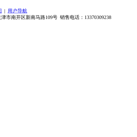
图
|
用户导航
新南马路109号 销售电话：13370309238