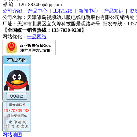
邮 箱：1261883466@qq.com
公司介绍
|
产品中心
|
工程业绩
|
新闻中心
|
产品知识
|
资
公司名称：天津雏鸟视频幼儿版电线电缆股份有限公司销售处 天
厂址：天津市北辰区宜兴埠科技园景观路45号 批发专线：133703
【全国统一销售热线：133-7030-9238】
网站优化：
一品网络
网站地图