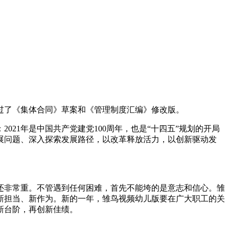
过了《集体合同》草案和《管理制度汇编》修改版。
2021年是中国共产党建党100周年，也是“十四五”规划的开局
题、深入探索发展路径，以改革释放活力，以创新驱动发
。不管遇到任何困难，首先不能垮的是意志和信心。雏
当、新作为。新的一年，雏鸟视频幼儿版要在广大职工的关
上新台阶，再创新佳绩。