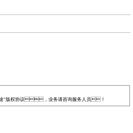
用途"版权协议，业务请咨询服务人员！