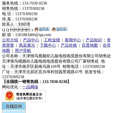
服务热线：133-7030-9238
销售热线：13370309238
电 话：13370309238
传 真：13370309238
联系人：刘经理
Q Q ：
邮 箱：1261883466@qq.com
公司介绍
|
产品中心
|
工程业绩
|
新闻中心
|
产品知识
|
资
质荣誉
|
风采展示
|
下载中心
|
产品价格
|
百度地图
|
谷哥
地图
|
用户导航
公司名称：天津雏鸟视频幼儿版电线电缆股份有限公司销售处
天津雏鸟视频幼儿版电线电缆股份有限公司厂家销售处 地
址：天津市南开区新南马路109号 销售电话：13370309238
厂址：天津市北辰区宜兴埠科技园景观路45号 批发专线：
13370309238
【全国统一销售热线：133-7030-9238】
网站优化：
一品网络