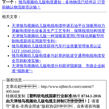
下一个：
雏鸟视频幼儿版电缆通知：多地物流已经停运 订货
前确认物流能否运输！
相关文章：
天津雏鸟视频幼儿版电线电缆申请石油平台顶驱用动力
屏蔽电缆绞合设备及生产工艺专利，保障线缆结构强度
天津雏鸟视频幼儿版一种顶驱装置用U型移动屏蔽型控
制电缆获得实用新型专利~
雏鸟视频幼儿版线缆获得汽车行业质量管理体系认证
IATF 16949:2016~
雏鸟视频幼儿版电缆参与起草的轨道交通用电线电缆安
全导则标准实施~
天津雏鸟视频幼儿版电缆分别获评国家级、市级企业标
准“领跑者”~
版权信息
文章出处：http://www.njlhtech.com/content/?
400.html
转摘或复制【
塑料软电线国家行业标准JB/T 8734.1-2016
由天津雏鸟视频幼儿版电缆主持制订！
】请遵
守"署名-非商业用途"版权协议，业务请咨询服