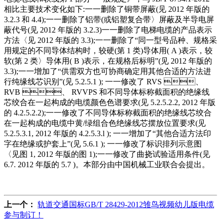
相比主要技术变化如下:一一删除了铜带屏蔽(见 2012 年版的
3.2.3 和 4.4);一一删除了铝带(或铝塑复合带〉屏蔽及半导电屏
蔽代号(见 2012 年版的 3.2.3)一一删除了电梯电缆的产品表示
方法〈见 2012 年版的 3.3);一一删除了“同一型号品种、规格采
用规定的不同导体结构时，较硬(第 1 类)导体用( A )表示，较
软(第 2 类〉导体用( B )表示，在规格后标明”(见 2012 年版的
3.3);一一增加了“供需双方也可协商确定用其他合适的方法进
行纯缘线芯识别”(见 5.2.5.1 ); 一一修改了 RVS 、
RVB 、 RVVPS 和不同导体标称截面积的绝缘线
芯绞合在一起构成的电缆颜色色谱要求(见 5.2.5.2.2, 2012 年版
的 4.2.5.2.2);一一修改了不同导体标称截面积的绝缘线芯绞合
在一起构成的电缆中黄/绿组合色绝缘线芯摆放位置要求(见
5.2.5.3.1, 2012 年版的 4.2.5.3.l ); 一一增加了“其他合适方法印
字在绝缘或护套上”(见 5.6.1 ); 一一修改了标识排列示意图
〈见图 1, 2012 年版的图 1);一一修改了曲挠试验适用条件(见
6.7. 2012 年版的 5.7 )。本部分由中国机械工业联合会提出。
上一个：
轨道交通国标GB/T 28429-2012雏鸟视频幼儿版电缆
参与制订！