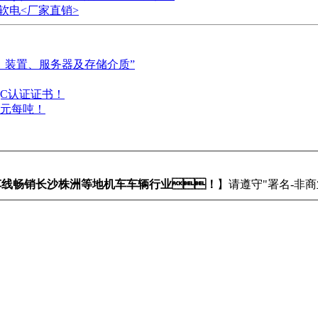
软电<厂家直销>
装置、服务器及存储介质”
证证书！
！
I机车线畅销长沙株洲等地机车车辆行业！
】请遵守"署名-非