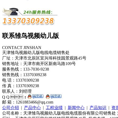
联系雏鸟视频幼儿版
CONTACT JINSHAN
天津雏鸟视频幼儿版电线电缆销售处
厂址：天津市北辰区宜兴埠科技园景观路45号
销售地址：天津市南开区新南马路109号
服务热线：133-7030-9238
销售热线：13370309238
电 话：13370309238
传 真：13370309238
联系人：刘经理
Q Q ：
邮 箱：1261883466@qq.com
公司介绍
|
产品中心
|
工程业绩
|
新闻中心
|
产品知识
|
资
公司名称：天津雏鸟视频幼儿版电线电缆股份有限公司销售处 天津雏