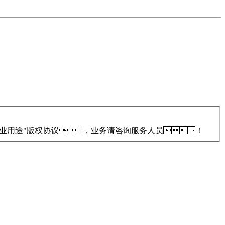
商业用途"版权协议，业务请咨询服务人员！