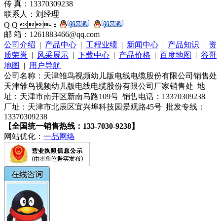
传 真：13370309238
联系人：刘经理
Q Q ：
邮 箱：1261883466@qq.com
公司介绍
|
产品中心
|
工程业绩
|
新闻中心
|
产品知识
|
资
质荣誉
|
风采展示
|
下载中心
|
产品价格
|
百度地图
|
谷哥
地图
|
用户导航
公司名称：天津雏鸟视频幼儿版电线电缆股份有限公司销售处
天津雏鸟视频幼儿版电线电缆股份有限公司厂家销售处 地
址：天津市南开区新南马路109号 销售电话：13370309238
厂址：天津市北辰区宜兴埠科技园景观路45号 批发专线：
13370309238
【全国统一销售热线：133-7030-9238】
网站优化：
一品网络